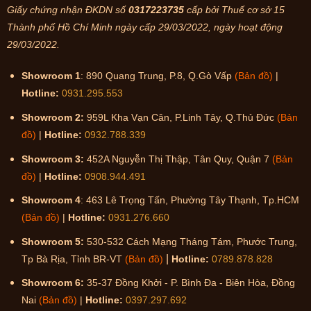
Giấy chứng nhận ĐKDN số
0317223735
cấp bởi Thuế cơ sở 15
Thành phố Hồ Chí Minh ngày cấp 29/03/2022, ngày hoạt động
29/03/2022.
Showroom 1
: 890 Quang Trung, P.8, Q.Gò Vấp
(Bản đồ)
|
Hotline:
0931.295.553
Showroom 2:
959L Kha Vạn Cân, P.Linh Tây, Q.Thủ Đức
(Bản
đồ)
|
Hotline:
0932.788.339
Showroom 3:
452A Nguyễn Thị Thập, Tân Quy, Quận 7
(Bản
đồ)
|
Hotline:
0908.944.491
Showroom 4
: 463 Lê Trọng Tấn, Phường Tây Thạnh, Tp.HCM
(Bản đồ)
|
Hotline:
0931.276.660
Showroom 5:
530-532 Cách Mạng Tháng Tám, Phước Trung,
|
Tp Bà Rịa, Tỉnh BR-VT
(Bản đồ)
Hotline:
0789.878.828
Showroom 6:
35-37 Đồng Khởi - P. Bình Đa - Biên Hòa, Đồng
Nai
(Bản đồ)
|
Hotline:
0397.297.692