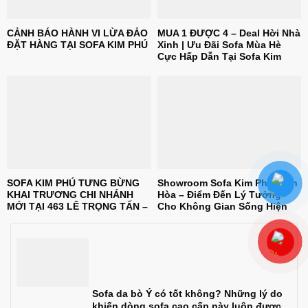
CẢNH BÁO HÀNH VI LỪA ĐẢO
MUA 1 ĐƯỢC 4 – Deal Hời Nhà
ĐẶT HÀNG TẠI SOFA KIM PHÚ
Xinh | Ưu Đãi Sofa Mùa Hè
Cực Hấp Dẫn Tại Sofa Kim
Phú
SOFA KIM PHÚ TƯNG BỪNG
Showroom Sofa Kim Phú Biên
KHAI TRƯƠNG CHI NHÁNH
Hòa – Điểm Đến Lý Tưởng
MỚI TẠI 463 LÊ TRỌNG TẤN –
Cho Không Gian Sống Hiện
TÂY THẠNH – TP.HCM
Đại
Sofa da bò Ý có tốt không? Những lý do
khiến dòng sofa cao cấp này luôn được