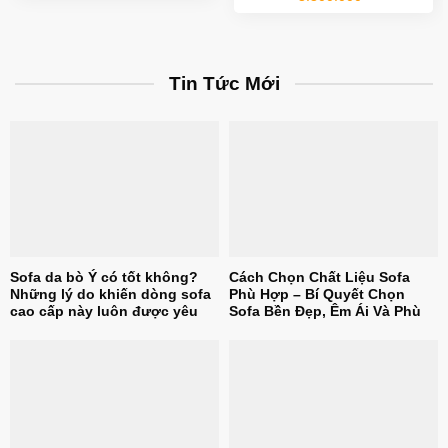
là:
tại
6.000.000₫.
là:
3.900.000₫.
Tin Tức Mới
Sofa da bò Ý có tốt không?
Cách Chọn Chất Liệu Sofa
Những lý do khiến dòng sofa
Phù Hợp – Bí Quyết Chọn
cao cấp này luôn được yêu
Sofa Bền Đẹp, Êm Ái Và Phù
thích
Hợp Với Mọi Không Gian