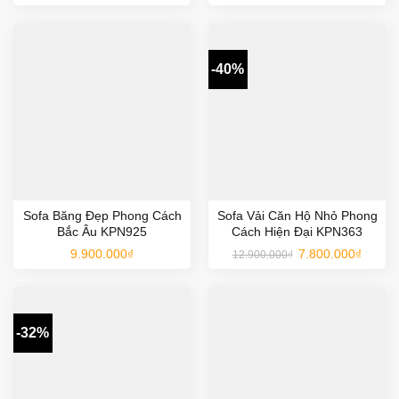
là:
tại
là:
tại
10.400.000₫.
là:
15.000.000₫.
là:
7.100.000₫.
8.900.0
-40%
Sofa Băng Đẹp Phong Cách
Sofa Vải Căn Hộ Nhỏ Phong
Bắc Âu KPN925
Cách Hiện Đại KPN363
Giá
Giá
9.900.000
₫
7.800.000
₫
12.900.000
₫
gốc
hiện
là:
tại
12.900.000₫.
là:
7.800.0
-32%