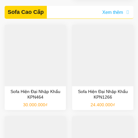
8.800.000₫.
Sofa Cao Cấp
Xem thêm
Sofa Hiện Đại Nhập Khẩu
Sofa Hiện Đại Nhập Khẩu
KPN464
KPN1266
30.000.000
₫
24.400.000
₫