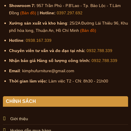
Showroom 7:
957 Trần Phú - P.B'Lao - Tp. Bảo Lộc - T.Lâm
Đồng
(Bản đồ)
|
Hotline:
0397.297.692
Xưởng sản xuất và kho hàng
: 25/2A Đường Lái Thiêu 96, Khu
phố hòa long, Thuận An, Hồ Chí Minh
(Bản đồ)
Hotline
:
0938.167.339
Chuyên viên tư vấn và đo đạc tại nhà:
0932.788.339
Nhận báo giá Hàng số lượng công trình:
0932.788.339
Email
: kimphufurniture@gmail.com
Thời gian làm việc:
Làm việc T2 - CN: 8h30 - 21h00
CHÍNH SÁCH
Giới thiệu
Hướng dẫn mua hàng