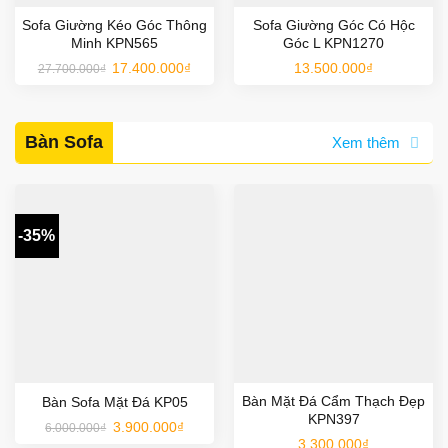
Sofa Giường Kéo Góc Thông
Sofa Giường Góc Có Hộc
Minh KPN565
Góc L KPN1270
Giá
Giá
17.400.000
₫
13.500.000
₫
27.700.000
₫
gốc
hiện
là:
tại
27.700.000₫.
là:
17.400.000₫.
Bàn Sofa
Xem thêm
-35%
Bàn Mặt Đá Cẩm Thạch Đẹp
Bàn Sofa Mặt Đá KP05
KPN397
Giá
Giá
3.900.000
₫
6.000.000
₫
gốc
hiện
3.300.000
₫