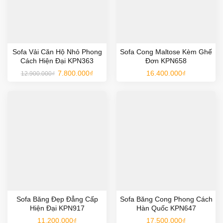
Sofa Vải Căn Hộ Nhỏ Phong
Sofa Cong Maltose Kèm Ghế
Cách Hiện Đại KPN363
Đơn KPN658
Giá
Giá
7.800.000
₫
16.400.000
₫
12.900.000
₫
gốc
hiện
là:
tại
12.900.000₫.
là:
7.800.000₫.
Sofa Băng Đẹp Đẳng Cấp
Sofa Băng Cong Phong Cách
Hiện Đại KPN917
Hàn Quốc KPN647
11.200.000
₫
17.500.000
₫