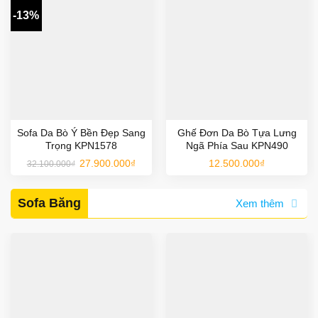
-13%
Sofa Da Bò Ý Bền Đẹp Sang
Ghế Đơn Da Bò Tựa Lưng
Trọng KPN1578
Ngã Phía Sau KPN490
Giá
Giá
27.900.000
₫
12.500.000
₫
32.100.000
₫
gốc
hiện
là:
tại
32.100.000₫.
là:
27.900.000₫.
Sofa Băng
Xem thêm