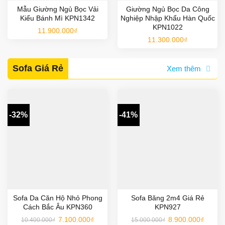
Mẫu Giường Ngủ Bọc Vải
Giường Ngủ Bọc Da Công
Kiểu Bánh Mì KPN1342
Nghiệp Nhập Khẩu Hàn Quốc
KPN1022
11.900.000
₫
11.300.000
₫
Sofa Giá Rẻ
Xem thêm
-32%
-41%
Sofa Da Căn Hộ Nhỏ Phong
Sofa Băng 2m4 Giá Rẻ
Cách Bắc Âu KPN360
KPN927
Giá
Giá
Giá
Giá
7.100.000
₫
8.900.000
₫
10.400.000
₫
15.000.000
₫
gốc
hiện
gốc
hiện