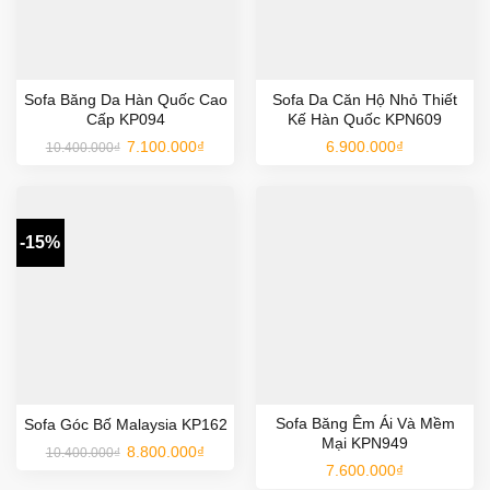
Sofa Băng Da Hàn Quốc Cao
Sofa Da Căn Hộ Nhỏ Thiết
Cấp KP094
Kế Hàn Quốc KPN609
Giá
Giá
7.100.000
₫
6.900.000
₫
10.400.000
₫
gốc
hiện
là:
tại
10.400.000₫.
là:
7.100.000₫.
-15%
Sofa Băng Êm Ái Và Mềm
Sofa Góc Bố Malaysia KP162
Mại KPN949
Giá
Giá
8.800.000
₫
10.400.000
₫
gốc
hiện
7.600.000
₫
là:
tại
10.400.000₫.
là: