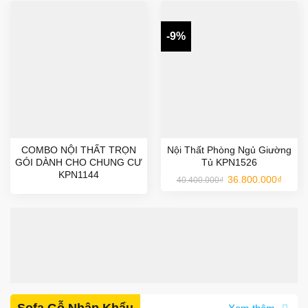
-9%
COMBO NỘI THẤT TRỌN
Nội Thất Phòng Ngủ Giường
GÓI DÀNH CHO CHUNG CƯ
Tủ KPN1526
KPN1144
Giá
Giá
36.800.000
₫
40.400.000
₫
gốc
hiện
là:
tại
40.400.000₫.
là:
36.800