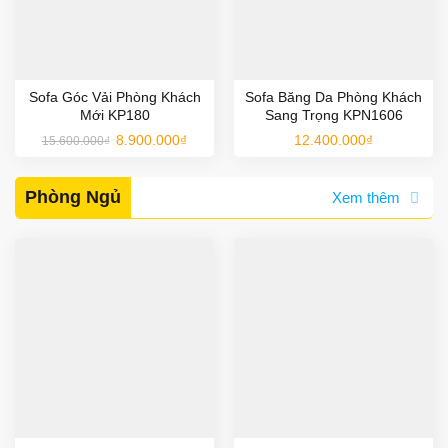
Sofa Góc Vải Phòng Khách
Sofa Băng Da Phòng Khách
Mới KP180
Sang Trọng KPN1606
Giá
Giá
8.900.000
₫
12.400.000
₫
15.600.000
₫
gốc
hiện
là:
tại
15.600.000₫.
là:
8.900.000₫.
Phòng Ngủ
Xem thêm